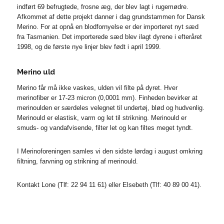
indført 69 befrugtede, frosne æg, der blev lagt i rugemødre.
Afkommet af dette projekt danner i dag grundstammen for Dansk
Merino. For at opnå en blodfornyelse er der importeret nyt sæd
fra Tasmanien. Det importerede sæd blev ilagt dyrene i efteråret
1998, og de første nye linjer blev født i april 1999.
Merino uld
Merino får må ikke vaskes, ulden vil filte på dyret. Hver
merinofiber er 17-23 micron (0,0001 mm). Finheden bevirker at
merinoulden er særdeles velegnet til undertøj, blød og hudvenlig.
Merinould er elastisk, varm og let til strikning. Merinould er
smuds- og vandafvisende, filter let og kan filtes meget tyndt.
I Merinoforeningen samles vi den sidste lørdag i august omkring
filtning, farvning og strikning af merinould.
Kontakt Lone (Tlf:
22 94 11 61)
eller Elsebeth (Tlf:
40 89 00 41
).