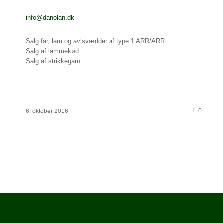
info@danolan.dk
Salg får, lam og avlsvædder af type 1 ARR/ARR
Salg af lammekød
Salg af strikkegarn
0
6. oktober 2016